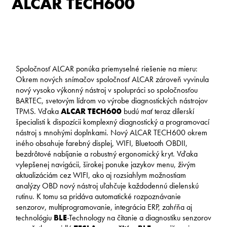
ALCAR TECH600
Spoločnosť ALCAR ponúka priemyselné riešenie na mieru:
Okrem nových snímačov spoločnosť ALCAR zároveň vyvinula
nový vysoko výkonný nástroj v spolupráci so spoločnosťou
BARTEC, svetovým lídrom vo výrobe diagnostických nástrojov
TPMS. Vďaka
ALCAR TECH600
budú mať teraz dílerskí
špecialisti k dispozícii komplexný diagnostický a programovací
nástroj s mnohými doplnkami. Nový ALCAR TECH600 okrem
iného obsahuje farebný displej, WIFI, Bluetooth OBDII,
bezdrôtové nabíjanie a robustný ergonomický kryt. Vďaka
vylepšenej navigácii, širokej ponuke jazykov menu, živým
aktualizáciám cez WIFI, ako aj rozsiahlym možnostiam
analýzy OBD nový nástroj uľahčuje každodennú dielenskú
rutinu. K tomu sa pridáva automatické rozpoznávanie
senzorov, multiprogramovanie, integrácia ERP, zahŕňa aj
technológiu
BLE
-Technology na čítanie a diagnostiku senzorov