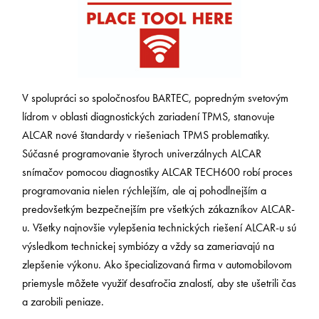
V spolupráci so spoločnosťou BARTEC, popredným svetovým
lídrom v oblasti diagnostických zariadení TPMS, stanovuje
ALCAR nové štandardy v riešeniach TPMS problematiky.
Súčasné programovanie štyroch univerzálnych ALCAR
snímačov pomocou diagnostiky ALCAR TECH600 robí proces
programovania nielen rýchlejším, ale aj pohodlnejším a
predovšetkým bezpečnejším pre všetkých zákazníkov ALCAR-
u. Všetky najnovšie vylepšenia technických riešení ALCAR-u sú
výsledkom technickej symbiózy a vždy sa zameriavajú na
zlepšenie výkonu. Ako špecializovaná firma v automobilovom
priemysle môžete využiť desaťročia znalostí, aby ste ušetrili čas
a zarobili peniaze.