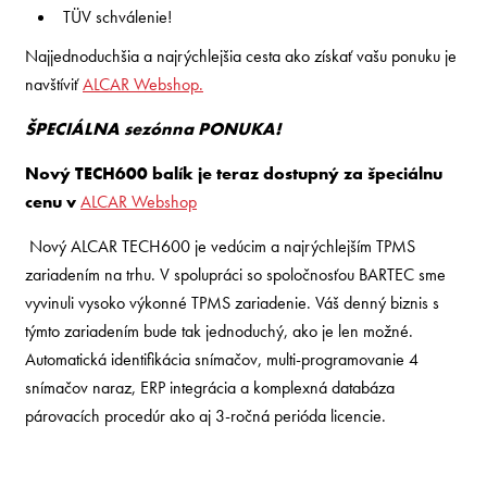
TÜV schválenie!
Najjednoduchšia a najrýchlejšia cesta ako získať vašu ponuku je
navštíviť
ALCAR Webshop.
ŠPECIÁLNA sezónna PONUKA!
Nový TECH600 balík je teraz dostupný za špeciálnu
cenu v
ALCAR Webshop
Nový ALCAR TECH600 je vedúcim a najrýchlejším TPMS
zariadením na trhu. V spolupráci so spoločnosťou BARTEC sme
vyvinuli vysoko výkonné TPMS zariadenie. Váš denný biznis s
týmto zariadením bude tak jednoduchý, ako je len možné.
Automatická identifikácia snímačov, multi-programovanie 4
snímačov naraz, ERP integrácia a komplexná databáza
párovacích procedúr ako aj 3-ročná perióda licencie.