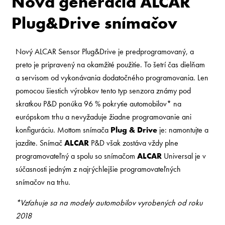
Nová generácia ALCAR
Plug&Drive snímačov
Nový ALCAR Sensor Plug&Drive je predprogramovaný, a
preto je pripravený na okamžité použitie. To šetrí čas dielňam
a servisom od vykonávania dodatočného programovania. Len
pomocou šiestich výrobkov tento typ senzora známy pod
skratkou P&D ponúka 96 % pokrytie automobilov* na
európskom trhu a nevyžaduje žiadne programovanie ani
konfiguráciu. Mottom snímača
Plug & Drive
je: namontujte a
jazdite. Snímač
ALCAR
P&D však zostáva vždy plne
programovateľný a spolu so snímačom
ALCAR
Universal je v
súčasnosti jedným z najrýchlejšie programovateľných
snímačov na trhu.
*Vzťahuje sa na modely automobilov vyrobených od roku
2018