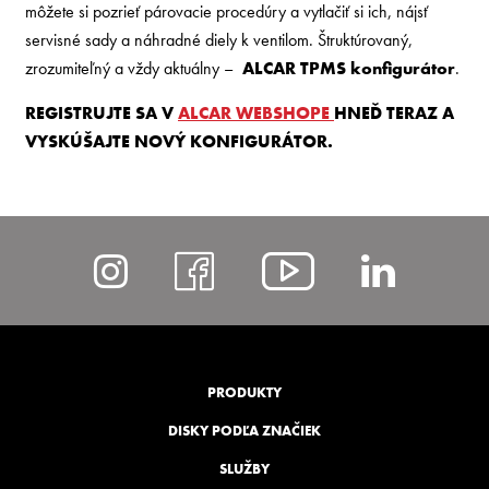
môžete si pozrieť párovacie procedúry a vytlačiť si ich, nájsť
servisné sady a náhradné diely k ventilom. Štruktúrovaný,
zrozumiteľný a vždy aktuálny –
ALCAR TPMS konfigurátor
.
REGISTRUJTE SA V
ALCAR WEBSHOPE
HNEĎ TERAZ A
VYSKÚŠAJTE NOVÝ KONFIGURÁTOR.
https://www.instagram
https://www.fac
https://ww
https
list=PLp
PRODUKTY
DISKY PODĽA ZNAČIEK
SLUŽBY