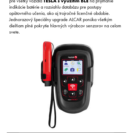
pre všetky vozidlá
TESLA s využitím BLE
na prijímanie
indikácie batérie a rozsiahlu databázu pre postupy
opätovného učenia, ako aj trojročné licenčné obdobie.
Jednorazový špeciálny upgrade ALCAR ponúka všetkým
dielňam plné pokrytie hlavných výrobcov senzorov na celom
svete.