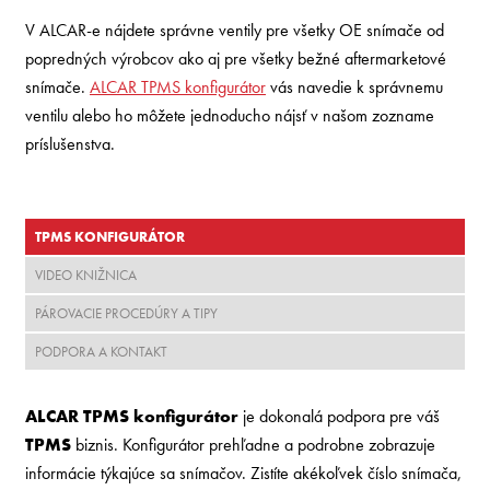
V ALCAR-e nájdete správne ventily pre všetky OE snímače od
popredných výrobcov ako aj pre všetky bežné aftermarketové
snímače.
ALCAR TPMS konfigurátor
vás navedie k správnemu
ventilu alebo ho môžete jednoducho nájsť v našom zozname
príslušenstva.
TPMS KONFIGURÁTOR
VIDEO KNIŽNICA
PÁROVACIE PROCEDÚRY A TIPY
PODPORA A KONTAKT
ALCAR TPMS konfigurátor
je dokonalá podpora pre váš
TPMS
biznis. Konfigurátor prehľadne a podrobne zobrazuje
informácie týkajúce sa snímačov. Zistíte akékoľvek číslo snímača,