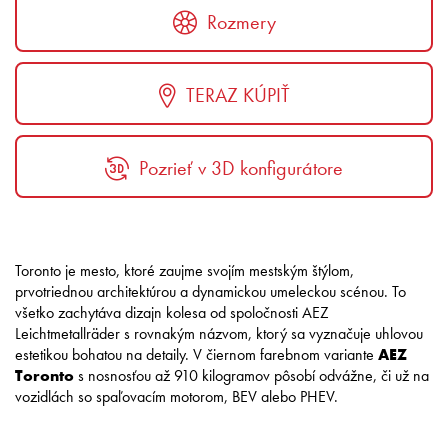
Rozmery
TERAZ KÚPIŤ
Pozrieť v 3D konfigurátore
Toronto je mesto, ktoré zaujme svojím mestským štýlom,
prvotriednou architektúrou a dynamickou umeleckou scénou. To
všetko zachytáva dizajn kolesa od spoločnosti AEZ
Leichtmetallräder s rovnakým názvom, ktorý sa vyznačuje uhlovou
estetikou bohatou na detaily. V čiernom farebnom variante
AEZ
Toronto
s nosnosťou až 910 kilogramov pôsobí odvážne, či už na
vozidlách so spaľovacím motorom, BEV alebo PHEV.