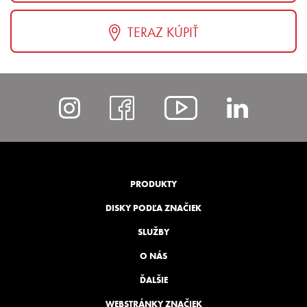
TERAZ KÚPIŤ
https://www.instagram
https://www.fac
https://ww
https
list=PLp
PRODUKTY
DISKY PODĽA ZNAČIEK
SLUŽBY
O NÁS
ĎALŠIE
WEBSTRÁNKY ZNAČIEK