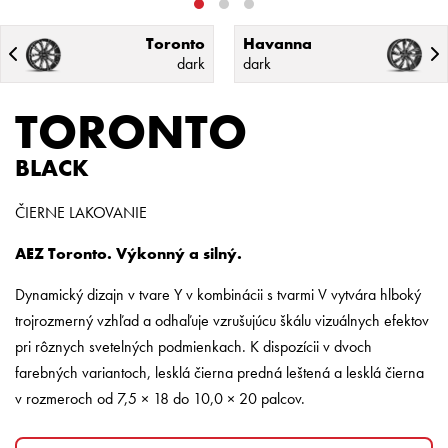
Toronto
Havanna
dark
dark
TORONTO
BLACK
ČIERNE LAKOVANIE
AEZ Toronto. Výkonný a silný.
Dynamický dizajn v tvare Y v kombinácii s tvarmi V vytvára hlboký
trojrozmerný vzhľad a odhaľuje vzrušujúcu škálu vizuálnych efektov
pri rôznych svetelných podmienkach. K dispozícii v dvoch
farebných variantoch, lesklá čierna predná leštená a lesklá čierna
v rozmeroch od 7,5 × 18 do 10,0 × 20 palcov.