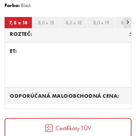
Farba:
Black
7,5 x 18
8,0 x 18
8,5 x 18
8,0 x 19
8,5 x 1
ROZTEČ:
5/
ET:
ODPORÚČANÁ MALOOBCHODNÁ CENA:
2
Certifikáty TÜV