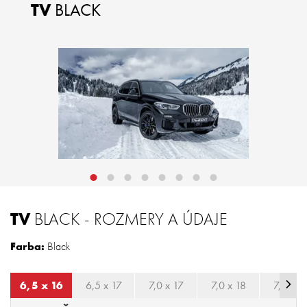
TV
BLACK
TV
BLACK - ROZMERY A ÚDAJE
Farba:
Black
6,5 x 16
6,5 x 17
7,0 x 17
7,0 x 18
7,5 x 1