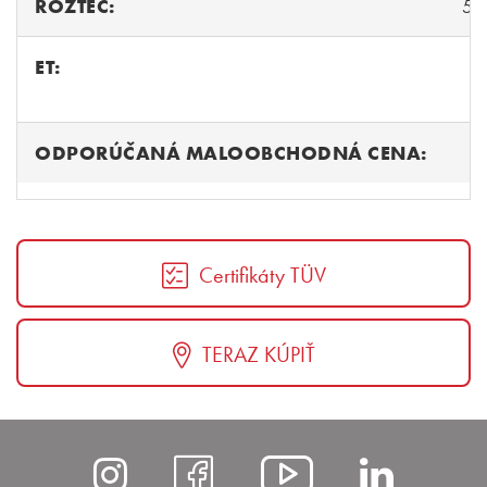
ROZTEČ:
5/
ET:
ODPORÚČANÁ MALOOBCHODNÁ CENA:
Certifikáty TÜV
TERAZ KÚPIŤ
https://www.instagram
https://www.fac
https://ww
https