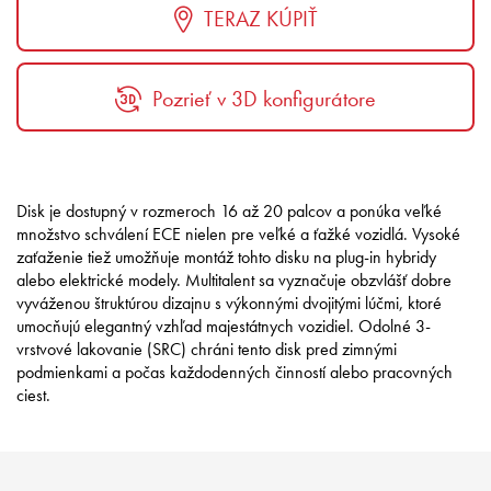
TERAZ KÚPIŤ
Pozrieť v 3D konfigurátore
Disk je dostupný v rozmeroch 16 až 20 palcov a ponúka veľké
množstvo schválení ECE nielen pre veľké a ťažké vozidlá.
Vysoké
zaťaženie tiež umožňuje montáž tohto disku na plug-in hybridy
alebo elektrické modely.
Multitalent sa vyznačuje obzvlášť dobre
vyváženou štruktúrou dizajnu s výkonnými dvojitými lúčmi, ktoré
umocňujú elegantný vzhľad majestátnych vozidiel.
Odolné 3-
vrstvové lakovanie (SRC) chráni tento disk pred zimnými
podmienkami a počas každodenných činností alebo pracovných
ciest.