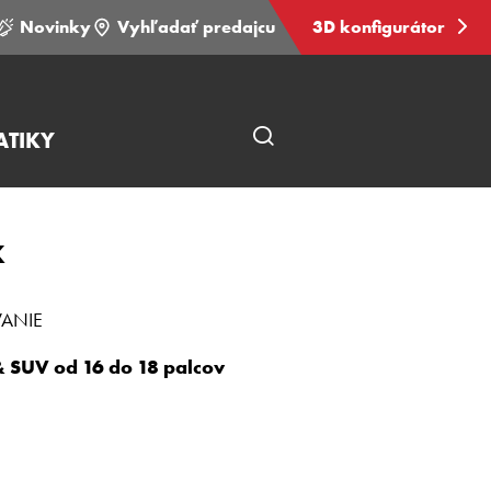
Novinky
Vyhľadať predajcu
3D konfigurátor
TIKY
Otvoriť
vyhľadávanie
na
K
stránke
VANIE
& SUV od 16 do 18 palcov