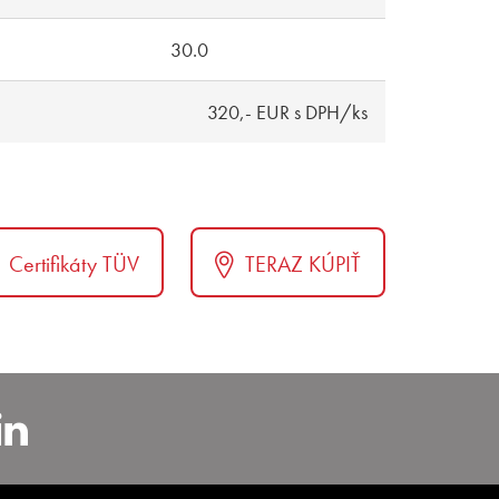
30.0
320,- EUR s DPH/ks
Certifikáty TÜV
TERAZ KÚPIŤ
arslovakia/
ok.com/AlcarSlovakia
www.youtube.com/playlist?
https://www.linkedin.com/co
Lp0nZP6bN1DWbQTpr_Gwqizy