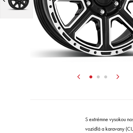
Zurück
Wei
S extrémne vysokou nos
vozidlá a karavany (C