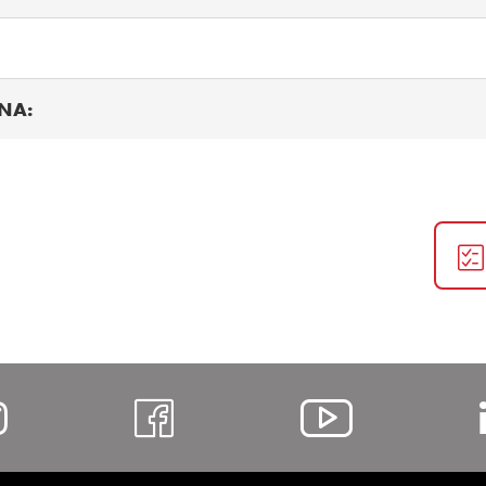
NA:
https://www.instagram.com/alc
https://www.facebo
https://
list=P