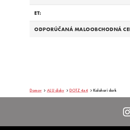
ET:
ODPORÚČANÁ MALOOBCHODNÁ CE
Domov
ALU disky
DOTZ 4x4
Kalahari dark