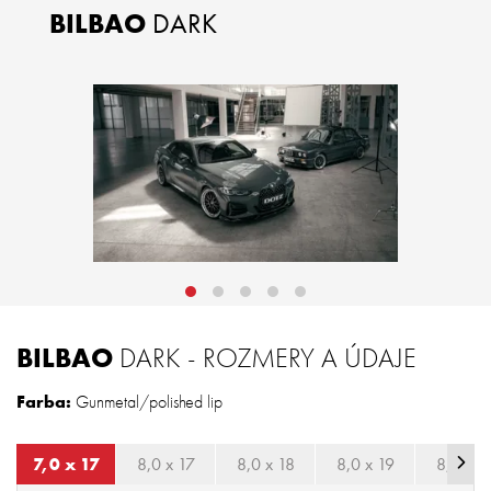
BILBAO
DARK
BILBAO
DARK - ROZMERY A ÚDAJE
Farba:
Gunmetal/polished lip
7,0 x 17
8,0 x 17
8,0 x 18
8,0 x 19
8,5 x 1