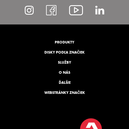
https://www.instagram
https://www.fac
https://ww
https
list=PLp
PRODUKTY
DISKY PODĽA ZNAČIEK
SLUŽBY
O NÁS
ĎALŠIE
WEBSTRÁNKY ZNAČIEK