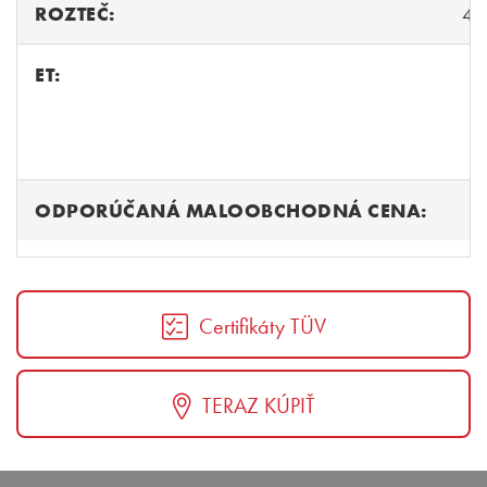
ROZTEČ:
4/
ET:
3
ODPORÚČANÁ MALOOBCHODNÁ CENA:
Certifikáty TÜV
TERAZ KÚPIŤ