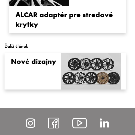
ALCAR adaptér pre stredové
krytky
Ďalší článok
Nové dizajny
https://www.instagram
https://www.fac
https://ww
https
list=PLp