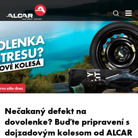
Otvoriť
AL
vyhľadá
Slo
na
-
stránke
AE
DO
DE
alu
dis
+
oc
Nečakaný defekt na
dis
dovolenke? Buďte pripravení s
dojzadovým kolesom od ALCAR