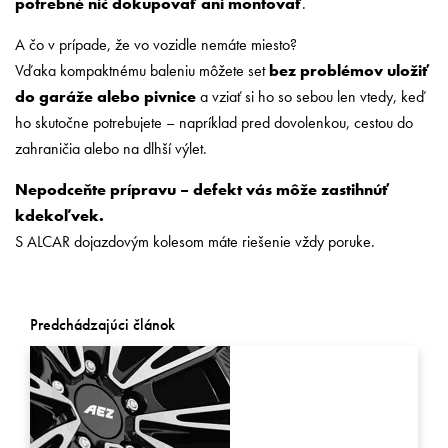
potrebné nič dokupovať ani montovať
.
A čo v prípade, že vo vozidle nemáte miesto?
Vďaka kompaktnému baleniu môžete set
bez problémov uložiť
do garáže alebo pivnice
a vziať si ho so sebou len vtedy, keď
ho skutočne potrebujete – napríklad pred dovolenkou, cestou do
zahraničia alebo na dlhší výlet.
Nepodceňte prípravu – defekt vás môže zastihnúť
kdekoľvek.
S ALCAR dojazdovým kolesom máte riešenie vždy poruke.
Predchádzajúci článok