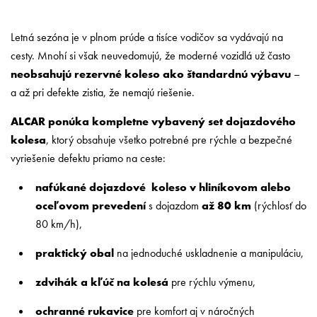
Letná sezóna je v plnom prúde a tisíce vodičov sa vydávajú na
cesty. Mnohí si však neuvedomujú, že moderné vozidlá už často
neobsahujú rezervné koleso ako štandardnú výbavu
–
a až pri defekte zistia, že nemajú riešenie.
ALCAR ponúka kompletne vybavený set dojazdového
kolesa
, ktorý obsahuje všetko potrebné pre rýchle a bezpečné
vyriešenie defektu priamo na ceste:
nafúkané dojazdové koleso v hliníkovom alebo
oceľovom prevedení
s dojazdom
až 80 km
(rýchlosť do
80 km/h),
praktický obal
na jednoduché uskladnenie a manipuláciu,
zdvihák a kľúč na kolesá
pre rýchlu výmenu,
ochranné rukavice
pre komfort aj v náročných