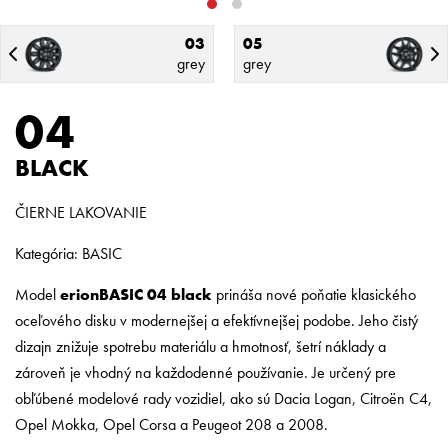
03
05
grey
grey
04
BLACK
ČIERNE LAKOVANIE
Kategória: BASIC
Model
erionBASIC 04 black
prináša nové poňatie klasického
oceľového disku v modernejšej a efektívnejšej podobe. Jeho čistý
dizajn znižuje spotrebu materiálu a hmotnosť, šetrí náklady a
zároveň je vhodný na každodenné používanie. Je určený pre
obľúbené modelové rady vozidiel, ako sú Dacia Logan, Citroën C4,
Opel Mokka, Opel Corsa a Peugeot 208 a 2008.