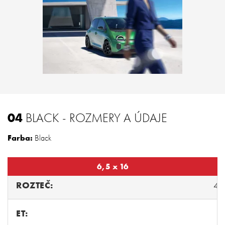
04
BLACK - ROZMERY A ÚDAJE
Farba:
Black
6,5 x 16
ROZTEČ:
4/
ET: