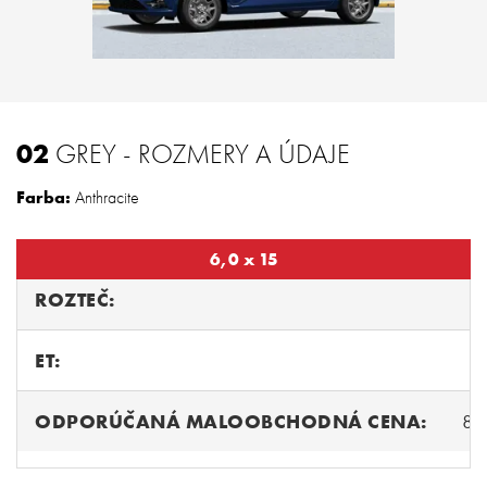
02
GREY - ROZMERY A ÚDAJE
Farba:
Anthracite
6,0 x 15
ROZTEČ:
ET:
ODPORÚČANÁ MALOOBCHODNÁ CENA:
87